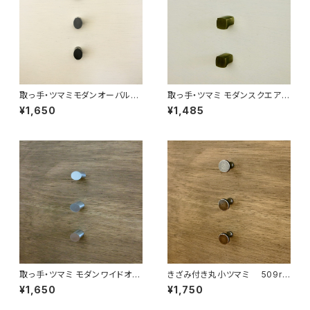
取っ手・ツマミモダンオーバルツ
取っ手・ツマミ モダンスクエアツ
マミ 507wb ３本セット 日
マミ 502sy ３本セット 日本製
¥1,650
¥1,485
本製
取っ手・ツマミ モダンワイドオー
きざみ付き丸小ツマミ 509rb
バルツマミ 506wb ３本セッ
レトロブロンズ５本セット 日
¥1,650
¥1,750
ト 日本製
本製