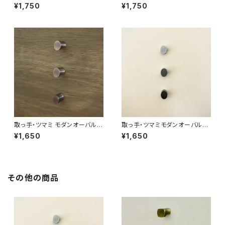
サテンゴールド５本セット 日
ソリッドブラック５本セット【再
¥1,750
¥1,750
本製
入荷】
取っ手・ツマミ モダンオーバルツ
取っ手・ツマミモダンオーバルツ
マミ 507so ３本セット 日
マミ 507wb ３本セット 日
¥1,650
¥1,650
本製
本製
その他の商品