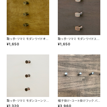
取っ手・ツマミ モダンワイドオー
取っ手・ツマミ モダンワイドスク
バルツマミ 506so ３本セッ
エアツマミ 504so ３本セット
¥1,650
¥1,650
ト 日本製
日本製
取っ手・ツマミ モダンコーンツマ
帽子掛け・コート掛けフック バル
ミ 508so M３本セット 日本製
フック ろくまる サテンブラックS
¥1,320
¥3,960