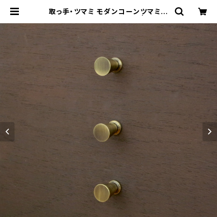
取っ手・ツマミ モダンコーンツマミ 5
08sy L３本セット 日本製 | 株式会
社フジジョイフル工業