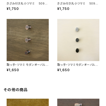
きざみ付き丸小ツマミ 509sg
きざみ付き丸小ツマミ 509sb
サテンゴールド５本セット 日
ソリッドブラック５本セット【再
¥1,750
¥1,750
本製
入荷】
取っ手・ツマミ モダンオーバルツ
取っ手・ツマミモダンオーバルツ
マミ 507so ３本セット 日
マミ 507wb ３本セット 日
¥1,650
¥1,650
本製
本製
その他の商品